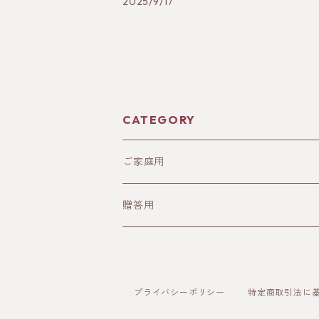
2025/9/17
CATEGORY
ご家庭用
こしいぶき
贈答用
玄米
コシヒカリ
はざかけ（天日干し）米
白米
玄米
こしいぶき
プライバシーポリシー
特定商取引法に